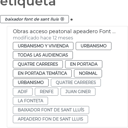
etiqueta
.
baixador font de sant lluís
Obras acceso peatonal apeadero Font de Sant Lluís
modificado hace 12 meses
URBANISMO Y VIVIENDA
URBANISMO
TODAS LAS AUDIENCIAS
QUATRE CARRERES
EN PORTADA
EN PORTADA TEMÁTICA
NORMAL
URBANISMO
QUATRE CARRERES
ADIF
RENFE
JUAN GINER
LA FONTETA
BAIXADOR FONT DE SANT LLUÍS
APEADERO FON DE SANT LLUIS