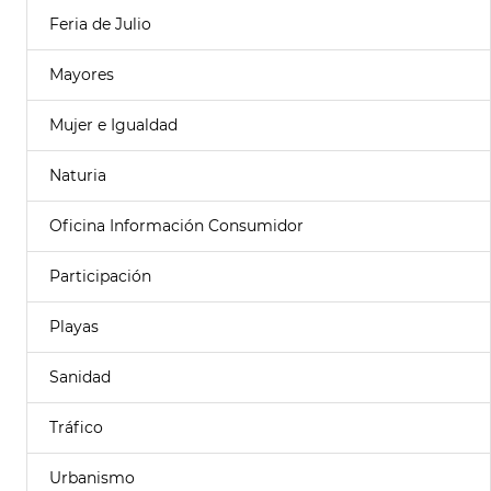
Feria de Julio
Mayores
Mujer e Igualdad
Naturia
Oficina Información Consumidor
Participación
Playas
Sanidad
Tráfico
Urbanismo