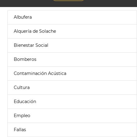
Albufera
Alquería de Solache
Bienestar Social
Bomberos
Contaminación Acústica
Cultura
Educación
Empleo
Fallas