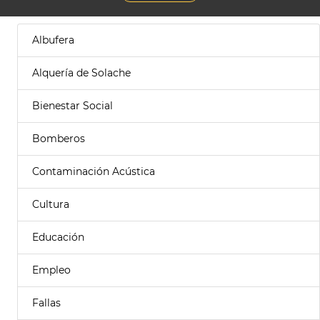
Albufera
Alquería de Solache
Bienestar Social
Bomberos
Contaminación Acústica
Cultura
Educación
Empleo
Fallas