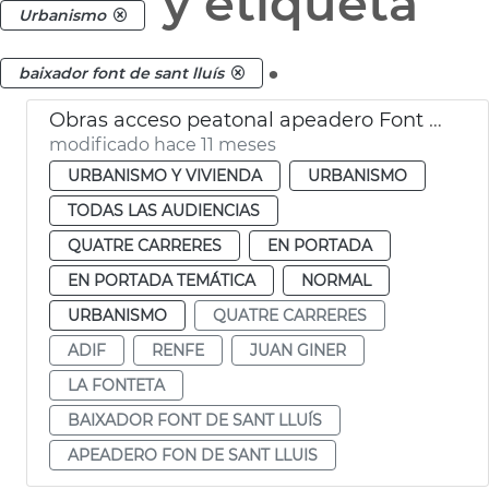
y etiqueta
Urbanismo
.
baixador font de sant lluís
Obras acceso peatonal apeadero Font de Sant Lluís
modificado hace 11 meses
URBANISMO Y VIVIENDA
URBANISMO
TODAS LAS AUDIENCIAS
QUATRE CARRERES
EN PORTADA
EN PORTADA TEMÁTICA
NORMAL
URBANISMO
QUATRE CARRERES
ADIF
RENFE
JUAN GINER
LA FONTETA
BAIXADOR FONT DE SANT LLUÍS
APEADERO FON DE SANT LLUIS