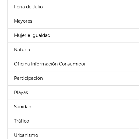
Feria de Julio
Mayores
Mujer e Igualdad
Naturia
Oficina Información Consumidor
Participación
Playas
Sanidad
Tráfico
Urbanismo