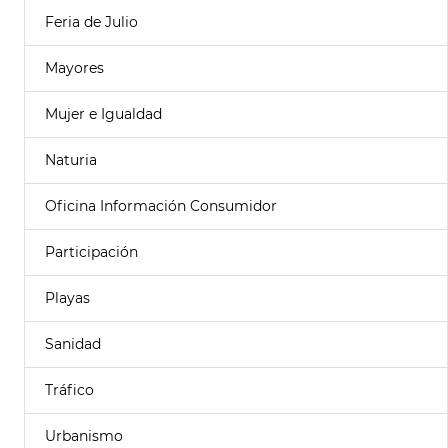
Feria de Julio
Mayores
Mujer e Igualdad
Naturia
Oficina Información Consumidor
Participación
Playas
Sanidad
Tráfico
Urbanismo