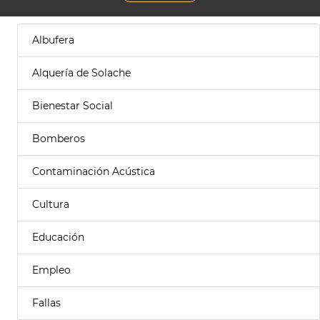
Albufera
Alquería de Solache
Bienestar Social
Bomberos
Contaminación Acústica
Cultura
Educación
Empleo
Fallas