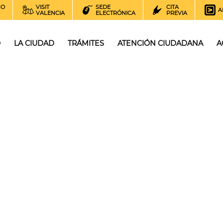
NO
VISIT
SEDE
CITA
A
VALENCIA
ELECTRÓNICA
PREVIA
O
LA CIUDAD
TRÁMITES
ATENCIÓN CIUDADANA
A