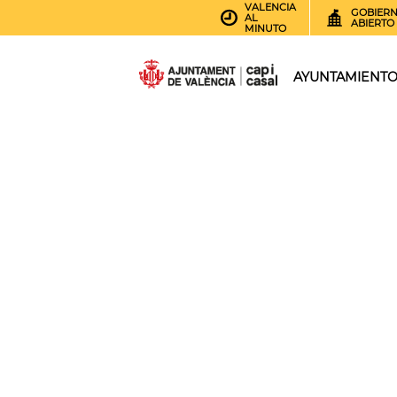
VALENCIA
GOBIER
AL
ABIERTO
MINUTO
AYUNTAMIENT