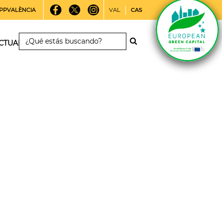
PPVALÈNCIA
VAL
CAS
CTUALIDAD