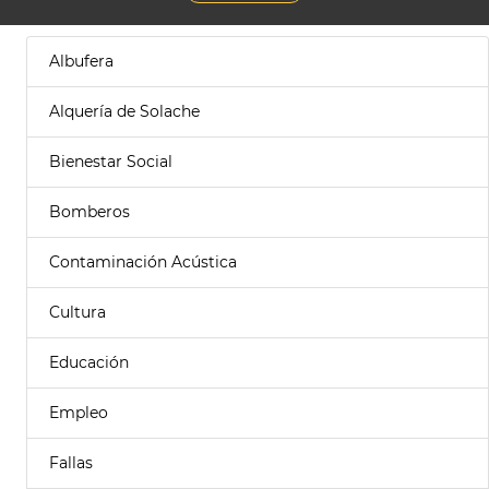
Albufera
Alquería de Solache
Bienestar Social
Bomberos
Contaminación Acústica
Cultura
Educación
Empleo
Fallas