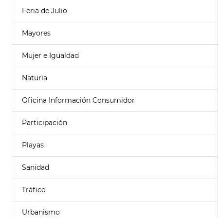
Feria de Julio
Mayores
Mujer e Igualdad
Naturia
Oficina Información Consumidor
Participación
Playas
Sanidad
Tráfico
Urbanismo