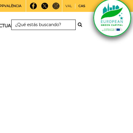
PPVALÈNCIA
VAL
CAS
CTUALIDAD