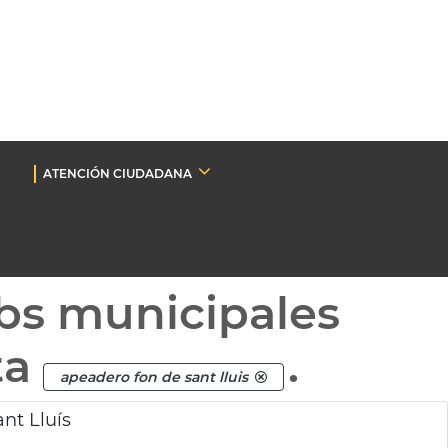
ATENCIÓN CIUDADANA
bs municipales
ta
.
apeadero fon de sant lluis
nt Lluís