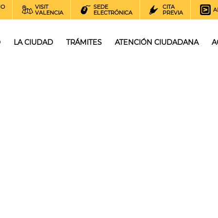
NO
VISIT
SEDE
CITA
A
VALENCIA
ELECTRÓNICA
PREVIA
O
LA CIUDAD
TRÁMITES
ATENCIÓN CIUDADANA
A