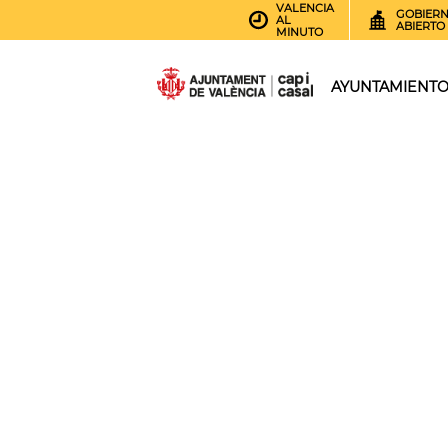
VALENCIA
GOBIER
AL
ABIERTO
MINUTO
AYUNTAMIENT