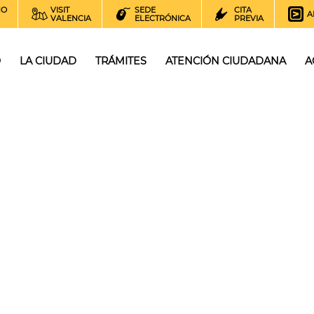
NO
VISIT
SEDE
CITA
A
VALENCIA
ELECTRÓNICA
PREVIA
O
LA CIUDAD
TRÁMITES
ATENCIÓN CIUDADANA
A