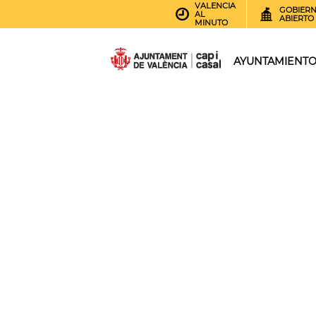
VALENCIA
GOBIER
AL
ABIERTO
MINUTO
AYUNTAMIENT