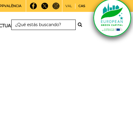
PPVALÈNCIA
VAL
CAS
CTUALIDAD