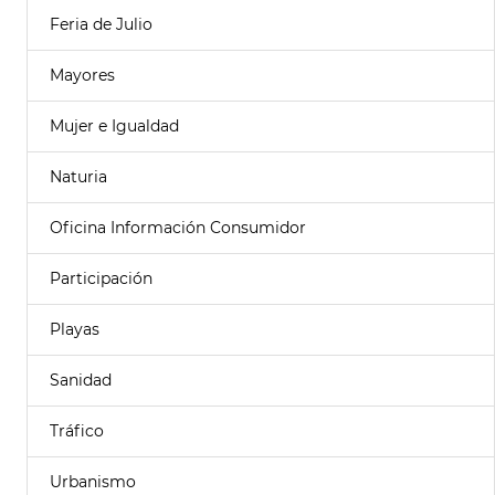
Feria de Julio
Mayores
Mujer e Igualdad
Naturia
Oficina Información Consumidor
Participación
Playas
Sanidad
Tráfico
Urbanismo