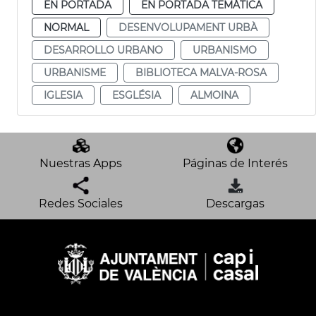
EN PORTADA
EN PORTADA TEMÁTICA
NORMAL
DESENVOLUPAMENT URBÀ
DESARROLLO URBANO
URBANISMO
URBANISME
BIBLIOTECA MALVA-ROSA
IGLESIA
ESGLÉSIA
ALMOINA
Nuestras Apps
Páginas de Interés
Redes Sociales
Descargas