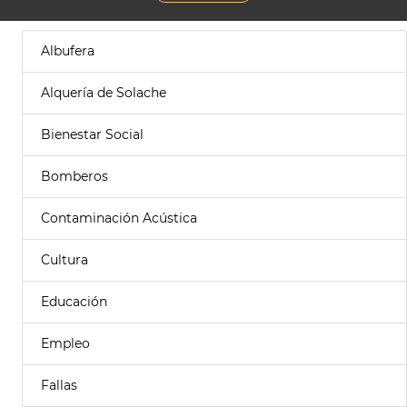
Albufera
Alquería de Solache
Bienestar Social
Bomberos
Contaminación Acústica
Cultura
Educación
Empleo
Fallas