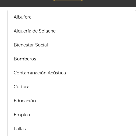
Albufera
Alquería de Solache
Bienestar Social
Bomberos
Contaminación Acústica
Cultura
Educación
Empleo
Fallas