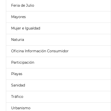
Feria de Julio
Mayores
Mujer e Igualdad
Naturia
Oficina Información Consumidor
Participación
Playas
Sanidad
Tráfico
Urbanismo