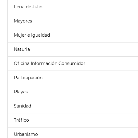
Feria de Julio
Mayores
Mujer e Igualdad
Naturia
Oficina Información Consumidor
Participación
Playas
Sanidad
Tráfico
Urbanismo