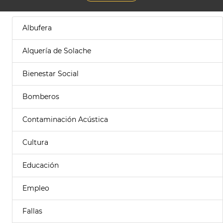
Albufera
Alquería de Solache
Bienestar Social
Bomberos
Contaminación Acústica
Cultura
Educación
Empleo
Fallas