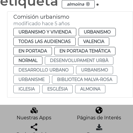
etiqueta
.
almoina
Comisión urbanismo
modificado hace 5 años
URBANISMO Y VIVIENDA
URBANISMO
TODAS LAS AUDIENCIAS
VALENCIA
EN PORTADA
EN PORTADA TEMÁTICA
NORMAL
DESENVOLUPAMENT URBÀ
DESARROLLO URBANO
URBANISMO
URBANISME
BIBLIOTECA MALVA-ROSA
IGLESIA
ESGLÉSIA
ALMOINA
Nuestras Apps
Páginas de Interés