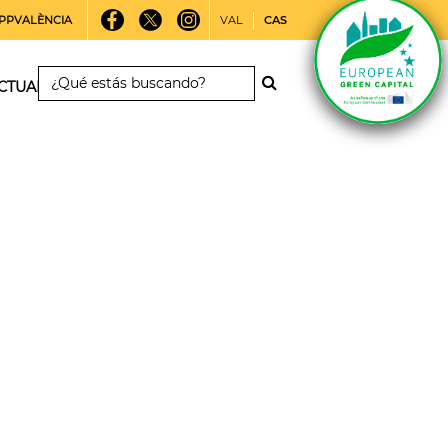
PPVALÈNCIA
VAL
CAS
CTUALIDAD