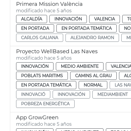
Primera Mission València
modificado hace 5 años
ALCALDÍA
INNOVACIÓN
VALENCIA
T
EN PORTADA
EN PORTADA TEMÁTICA
NO
CARLOS GALIANA
ALEJANDRO RAMON
M
Proyecto WellBased Las Naves
modificado hace 5 años
INNOVACIÓN
MEDIO AMBIENTE
VALENCI
POBLATS MARITIMS
CAMINS AL GRAU
AL
EN PORTADA TEMÁTICA
NORMAL
LAS NA
INNOVACIÓ
INNOVACIÓN
MEDIAMBIENT
POBREZA ENERGÉTICA
App GrowGreen
modificado hace 5 años