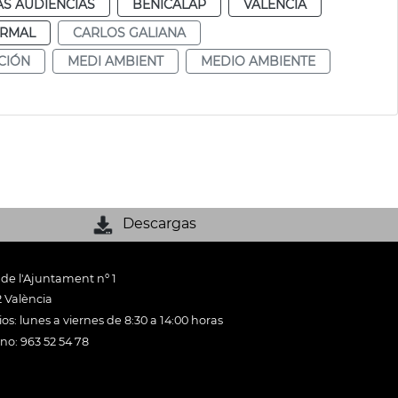
AS AUDIENCIAS
BENICALAP
VALENCIA
RMAL
CARLOS GALIANA
CIÓN
MEDI AMBIENT
MEDIO AMBIENTE
Descargas
 de l'Ajuntament nº 1
 València
os: lunes a viernes de 8:30 a 14:00 horas
ono: 963 52 54 78