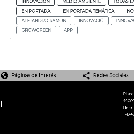
INNOVACIÓN
MEDIO AMBIENTE
TODAS L
EN PORTADA
EN PORTADA TEMÁTICA
NO
ALEJANDRO RAMON
INNOVACIÓ
INNOVA
GROWGREEN
APP
Páginas de Interés
Redes Sociales
Plaça
46002
Horari
Teléf