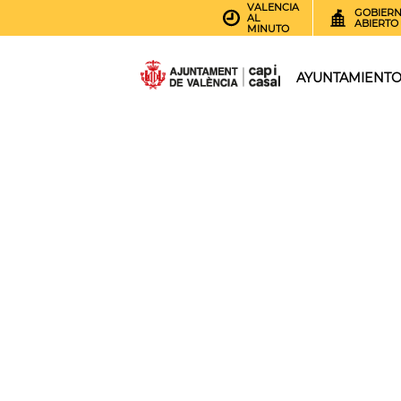
VALENCIA
GOBIER
AL
ABIERTO
MINUTO
AYUNTAMIENT