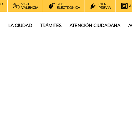
NO
VISIT
SEDE
CITA
A
VALENCIA
ELECTRÓNICA
PREVIA
O
LA CIUDAD
TRÁMITES
ATENCIÓN CIUDADANA
A