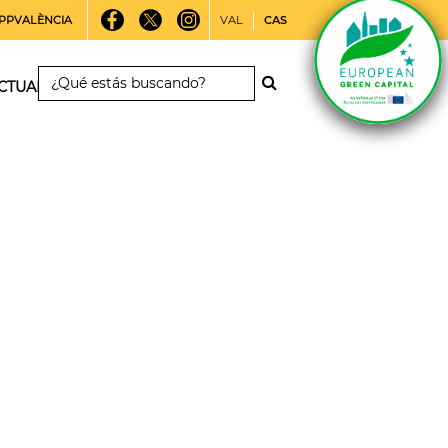
PPVALÈNCIA
VAL
CAS
CTUALIDAD