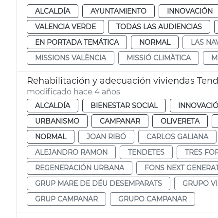
ALCALDÍA
AYUNTAMIENTO
INNOVACIÓN
VALENCIA VERDE
TODAS LAS AUDIENCIAS
EN PORTADA TEMÁTICA
NORMAL
LAS NA
MISSIONS VALÈNCIA
MISSIÓ CLIMÀTICA
M
Rehabilitación y adecuación viviendas Tend
modificado hace 4 años
ALCALDÍA
BIENESTAR SOCIAL
INNOVACI
URBANISMO
CAMPANAR
OLIVERETA
NORMAL
JOAN RIBÓ
CARLOS GALIANA
ALEJANDRO RAMON
TENDETES
TRES FO
REGENERACIÓN URBANA
FONS NEXT GENERA
GRUP MARE DE DÉU DESEMPARATS
GRUPO V
GRUP CAMPANAR
GRUPO CAMPANAR