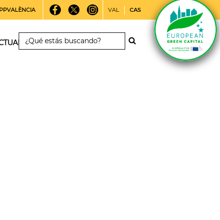
PPVALÈNCIA
VAL
CAS
CTUALIDAD