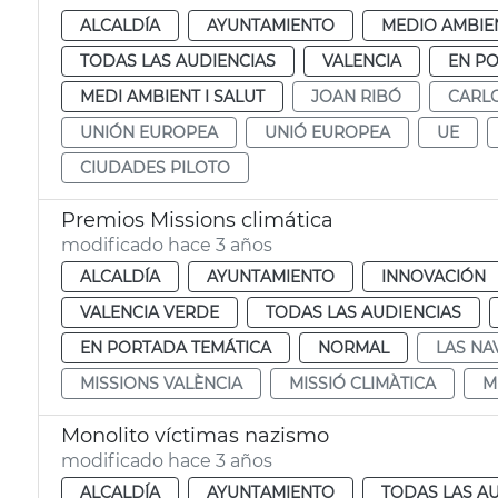
ALCALDÍA
AYUNTAMIENTO
MEDIO AMBIE
TODAS LAS AUDIENCIAS
VALENCIA
EN P
MEDI AMBIENT I SALUT
JOAN RIBÓ
CARL
UNIÓN EUROPEA
UNIÓ EUROPEA
UE
CIUDADES PILOTO
Premios Missions climática
modificado hace 3 años
ALCALDÍA
AYUNTAMIENTO
INNOVACIÓN
VALENCIA VERDE
TODAS LAS AUDIENCIAS
EN PORTADA TEMÁTICA
NORMAL
LAS NA
MISSIONS VALÈNCIA
MISSIÓ CLIMÀTICA
M
Monolito víctimas nazismo
modificado hace 3 años
ALCALDÍA
AYUNTAMIENTO
TODAS LAS A