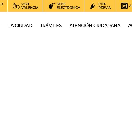
NO
VISIT
SEDE
CITA
A
VALENCIA
ELECTRÓNICA
PREVIA
O
LA CIUDAD
TRÁMITES
ATENCIÓN CIUDADANA
A