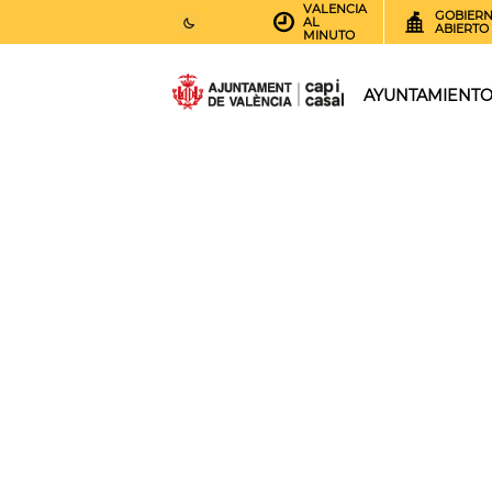
VALENCIA
GOBIER
AL
ABIERTO
MINUTO
25
AEMET.GRADOS
AYUNTAMIENT