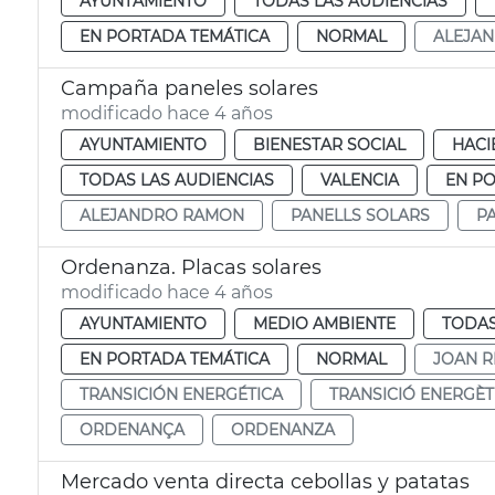
AYUNTAMIENTO
TODAS LAS AUDIENCIAS
EN PORTADA TEMÁTICA
NORMAL
ALEJA
Campaña paneles solares
modificado hace 4 años
AYUNTAMIENTO
BIENESTAR SOCIAL
HACI
TODAS LAS AUDIENCIAS
VALENCIA
EN P
ALEJANDRO RAMON
PANELLS SOLARS
P
Ordenanza. Placas solares
modificado hace 4 años
AYUNTAMIENTO
MEDIO AMBIENTE
TODAS
EN PORTADA TEMÁTICA
NORMAL
JOAN R
TRANSICIÓN ENERGÉTICA
TRANSICIÓ ENERGÈT
ORDENANÇA
ORDENANZA
Mercado venta directa cebollas y patatas