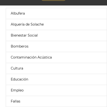
Albufera
Alquería de Solache
Bienestar Social
Bomberos
Contaminación Acústica
Cultura
Educación
Empleo
Fallas