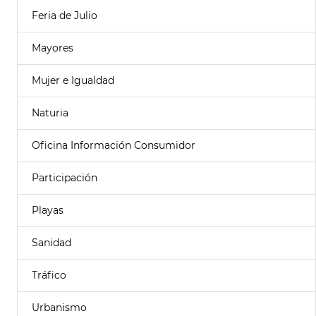
Feria de Julio
Mayores
Mujer e Igualdad
Naturia
Oficina Información Consumidor
Participación
Playas
Sanidad
Tráfico
Urbanismo