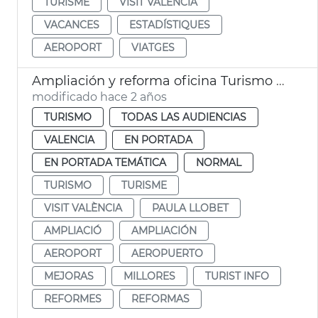
TURISME
VISIT VALÈNCIA
VACANCES
ESTADÍSTIQUES
AEROPORT
VIATGES
Ampliación y reforma oficina Turismo Aeropuerto València
modificado hace 2 años
TURISMO
TODAS LAS AUDIENCIAS
VALENCIA
EN PORTADA
EN PORTADA TEMÁTICA
NORMAL
TURISMO
TURISME
VISIT VALÈNCIA
PAULA LLOBET
AMPLIACIÓ
AMPLIACIÓN
AEROPORT
AEROPUERTO
MEJORAS
MILLORES
TURIST INFO
REFORMES
REFORMAS