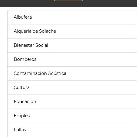
Albufera
Alquería de Solache
Bienestar Social
Bomberos
Contaminación Acústica
Cultura
Educación
Empleo
Fallas