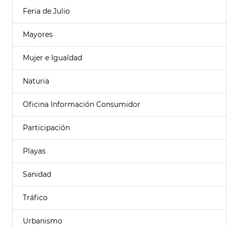
Feria de Julio
Mayores
Mujer e Igualdad
Naturia
Oficina Información Consumidor
Participación
Playas
Sanidad
Tráfico
Urbanismo