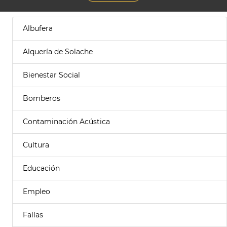
Albufera
Alquería de Solache
Bienestar Social
Bomberos
Contaminación Acústica
Cultura
Educación
Empleo
Fallas