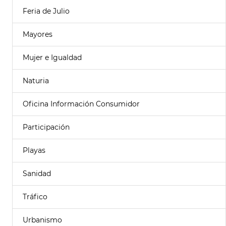
Feria de Julio
Mayores
Mujer e Igualdad
Naturia
Oficina Información Consumidor
Participación
Playas
Sanidad
Tráfico
Urbanismo