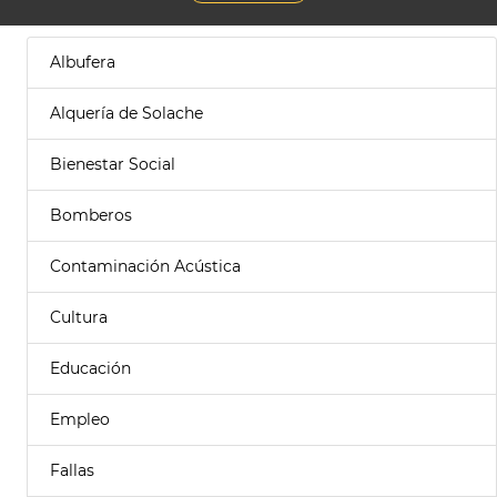
Albufera
Alquería de Solache
Bienestar Social
Bomberos
Contaminación Acústica
Cultura
Educación
Empleo
Fallas