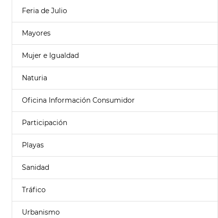
Feria de Julio
Mayores
Mujer e Igualdad
Naturia
Oficina Información Consumidor
Participación
Playas
Sanidad
Tráfico
Urbanismo