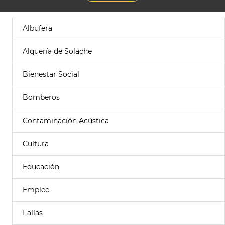
Albufera
Alquería de Solache
Bienestar Social
Bomberos
Contaminación Acústica
Cultura
Educación
Empleo
Fallas