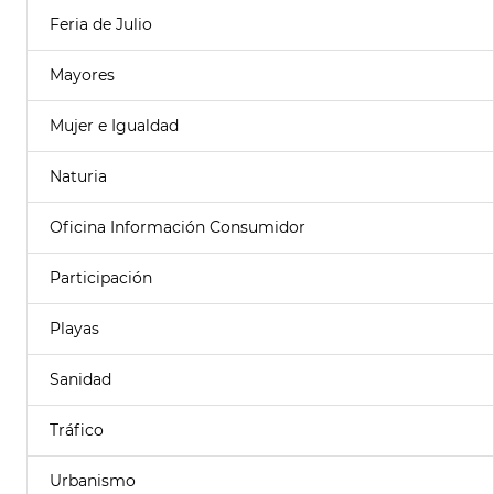
Feria de Julio
Mayores
Mujer e Igualdad
Naturia
Oficina Información Consumidor
Participación
Playas
Sanidad
Tráfico
Urbanismo