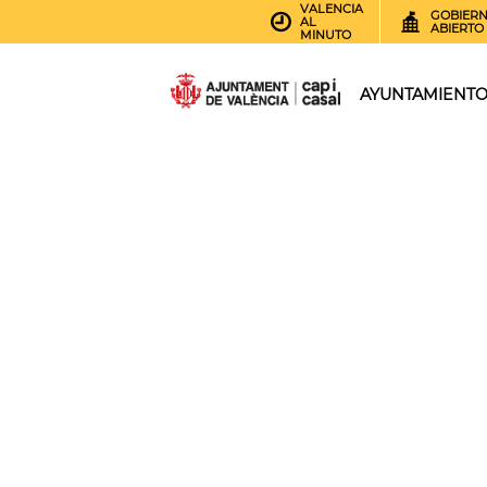
VALENCIA
GOBIER
AL
ABIERTO
MINUTO
AYUNTAMIENT