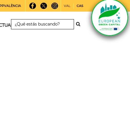
PPVALÈNCIA
VAL
CAS
CTUALIDAD