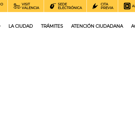
NO
VISIT
SEDE
CITA
A
VALENCIA
ELECTRÓNICA
PREVIA
O
LA CIUDAD
TRÁMITES
ATENCIÓN CIUDADANA
A