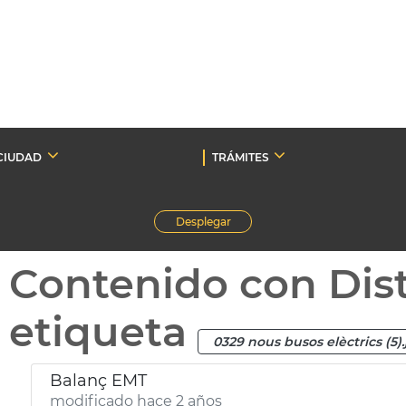
CIUDAD
TRÁMITES
Desplegar
Contenido con Dist
etiqueta
0329 nous busos elèctrics (5)
Balanç EMT
modificado hace 2 años