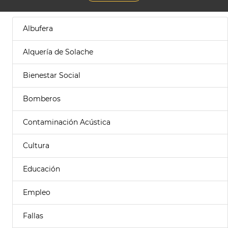
Albufera
Alquería de Solache
Bienestar Social
Bomberos
Contaminación Acústica
Cultura
Educación
Empleo
Fallas