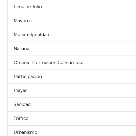
Feria de Julio
Mayores
Mujer e Igualdad
Naturia
Oficina Información Consumidor
Participación
Playas
Sanidad
Tráfico
Urbanismo