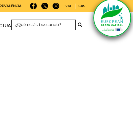
PPVALÈNCIA
VAL
CAS
CTUALIDAD