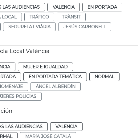
 LAS AUDIENCIAS
VALENCIA
EN PORTADA
A LOCAL
TRÁFICO
TRÀNSIT
SEGURETAT VIÀRIA
JESÚS CARBONELL
ía Local València
NCIA
MUJER E IGUALDAD
ORTADA
EN PORTADA TEMÁTICA
NORMAL
HOMENAJE
ÁNGEL ALBENDÍN
JERES POLICÍAS
ación
S LAS AUDIENCIAS
VALENCIA
RMAL
MARÍA JOSÉ CATALÁ