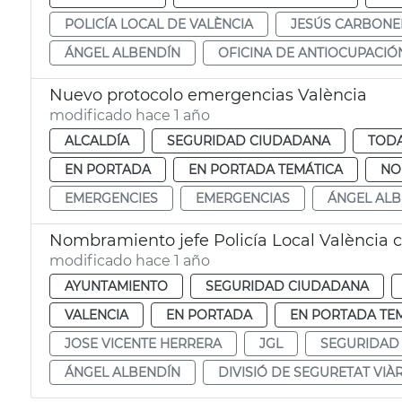
POLICÍA LOCAL DE VALÈNCIA
JESÚS CARBONE
ÁNGEL ALBENDÍN
OFICINA DE ANTIOCUPACIÓ
Nuevo protocolo emergencias València
modificado hace 1 año
ALCALDÍA
SEGURIDAD CIUDADANA
TODA
EN PORTADA
EN PORTADA TEMÁTICA
NO
EMERGENCIES
EMERGENCIAS
ÁNGEL ALB
Nombramiento jefe Policía Local València 
modificado hace 1 año
AYUNTAMIENTO
SEGURIDAD CIUDADANA
VALENCIA
EN PORTADA
EN PORTADA TE
JOSE VICENTE HERRERA
JGL
SEGURIDAD
ÁNGEL ALBENDÍN
DIVISIÓ DE SEGURETAT VIÀR