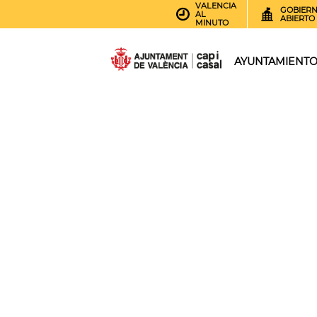
VALENCIA
GOBIER
AL
ABIERTO
MINUTO
AYUNTAMIENT