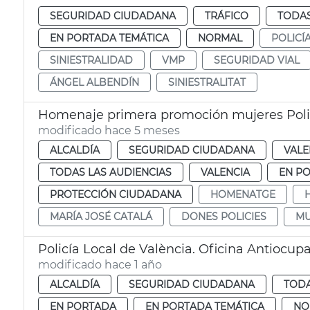
SEGURIDAD CIUDADANA
TRÁFICO
TODAS
EN PORTADA TEMÁTICA
NORMAL
POLICÍ
SINIESTRALIDAD
VMP
SEGURIDAD VIAL
ÁNGEL ALBENDÍN
SINIESTRALITAT
Homenaje primera promoción mujeres Polic
modificado hace 5 meses
ALCALDÍA
SEGURIDAD CIUDADANA
VALE
TODAS LAS AUDIENCIAS
VALENCIA
EN P
PROTECCIÓN CIUDADANA
HOMENATGE
MARÍA JOSÉ CATALÁ
DONES POLICIES
MU
Policía Local de València. Oficina Antiocup
modificado hace 1 año
ALCALDÍA
SEGURIDAD CIUDADANA
TODA
EN PORTADA
EN PORTADA TEMÁTICA
NO