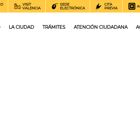
NO
VISIT
SEDE
CITA
A
VALENCIA
ELECTRÓNICA
PREVIA
O
LA CIUDAD
TRÁMITES
ATENCIÓN CIUDADANA
A