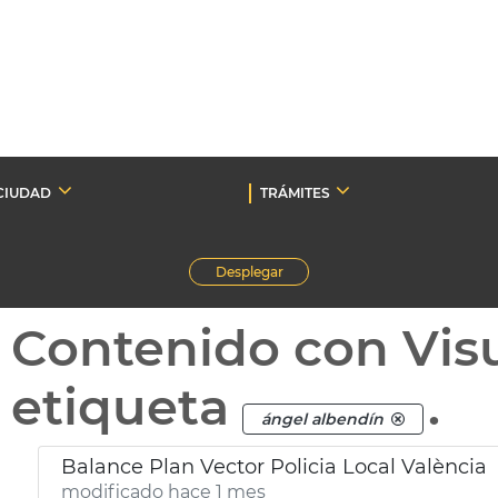
CIUDAD
TRÁMITES
Desplegar
Contenido con Vis
etiqueta
.
ángel albendín
Balance Plan Vector Policia Local València
modificado hace 1 mes