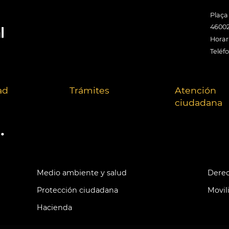
Plaça
46002
Horari
Teléf
ad
Trámites
Atención
ciudadana
.
Medio ambiente y salud
Derec
Protección ciudadana
Movil
Hacienda