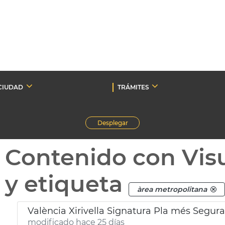
CIUDAD
TRÁMITES
Desplegar
Contenido con Vis
y etiqueta
àrea metropolitana
València Xirivella Signatura Pla més Segura
modificado hace 25 días