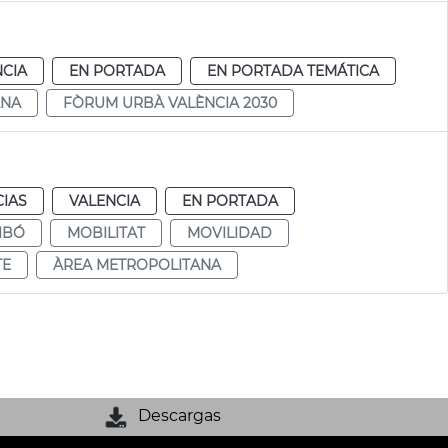
NCIA
EN PORTADA
EN PORTADA TEMÁTICA
ANA
FÒRUM URBÀ VALÈNCIA 2030
CIAS
VALENCIA
EN PORTADA
IBÓ
MOBILITAT
MOVILIDAD
TE
ÀREA METROPOLITANA
Descargas