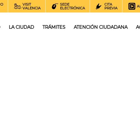
NO
VISIT
SEDE
CITA
A
VALENCIA
ELECTRÓNICA
PREVIA
O
LA CIUDAD
TRÁMITES
ATENCIÓN CIUDADANA
A