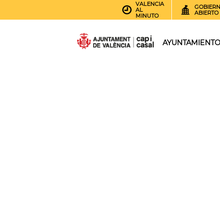
VALENCIA
GOBIER
AL
ABIERTO
MINUTO
AYUNTAMIENT