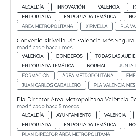
ALCALDÍA
INNOVACIÓN
VALENCIA
T
EN PORTADA
EN PORTADA TEMÁTICA
NO
ÀREA METROPOLITANA
XIRIVELLA
PLA V
Convenio Xirivella Pla València Més Segura
modificado hace 1 mes
VALENCIA
BOMBEROS
TODAS LAS AUDIE
EN PORTADA TEMÁTICA
NORMAL
JUNTA 
FORMACIÓN
ÀREA METROPOLITANA
EME
JUAN CARLOS CABALLERO
PLA VALÈNCIA MÉ
Pla Director Área Metropolitana València.
modificado hace 5 meses
ALCALDÍA
AYUNTAMIENTO
VALENCIA
EN PORTADA
EN PORTADA TEMÁTICA
NO
PLAN DIRECTOR ÁREA METROPOLITANA