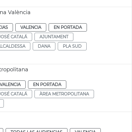
na València
CIAS
VALENCIA
EN PORTADA
JOSÉ CATALÁ
AJUNTAMENT
ALCALDESSA
DANA
PLA SUD
tropolitana
VALENCIA
EN PORTADA
JOSÉ CATALÁ
ÀREA METROPOLITANA