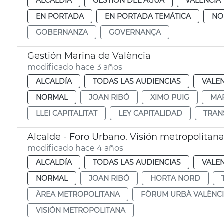
ALCALDÍA
GESTIÓN DEL AGUA
VALENCIA
EN PORTADA
EN PORTADA TEMÁTICA
NO
GOBERNANZA
GOVERNANÇA
Gestión Marina de València
modificado hace 3 años
ALCALDÍA
TODAS LAS AUDIENCIAS
VALE
NORMAL
JOAN RIBÓ
XIMO PUIG
MAR
LLEI CAPITALITAT
LEY CAPITALIDAD
TRAN
Alcalde - Foro Urbano. Visión metropolitan
modificado hace 4 años
ALCALDÍA
TODAS LAS AUDIENCIAS
VALE
NORMAL
JOAN RIBÓ
HORTA NORD
ÀREA METROPOLITANA
FÒRUM URBÀ VALÈNCI
VISIÓN METROPOLITANA