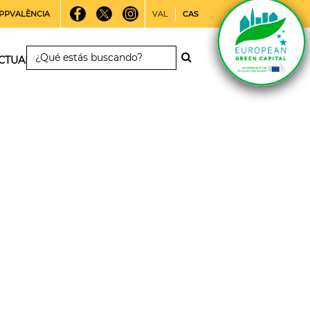
PPVALÈNCIA
VAL
CAS
CTUALIDAD