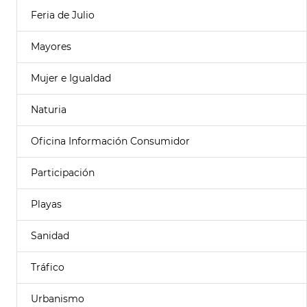
Feria de Julio
Mayores
Mujer e Igualdad
Naturia
Oficina Información Consumidor
Participación
Playas
Sanidad
Tráfico
Urbanismo