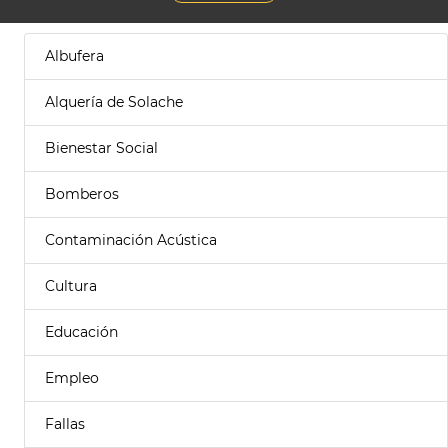
Albufera
Alquería de Solache
Bienestar Social
Bomberos
Contaminación Acústica
Cultura
Educación
Empleo
Fallas