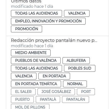
Ultimos datos
modificado hace 1 día
TODAS LAS AUDIENCIAS
VALENCIA
EMPLEO, INNOVACIÓN Y PROMOCIÓN
PROMOCIÓN
Redacción proyecto pantalán nuevo pantalán puerto de El Saler València
modificado hace 1 día
MEDIO AMBIENTE
PUEBLOS DE VALÈNCIA
ALBUFERA
TODAS LAS AUDIENCIAS
POBLES SUD
VALENCIA
EN PORTADA
EN PORTADA TEMÁTICA
NORMAL
EL SALER
JOSÉ GOSÁLBEZ
PORT
PUERTO
PANTALÀ
PANTALÁN
MOL DE PILLONS