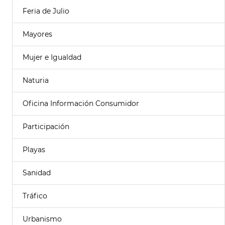
Feria de Julio
Mayores
Mujer e Igualdad
Naturia
Oficina Información Consumidor
Participación
Playas
Sanidad
Tráfico
Urbanismo