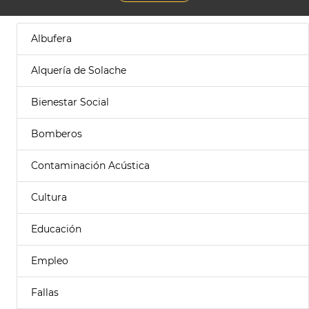
Albufera
Alquería de Solache
Bienestar Social
Bomberos
Contaminación Acústica
Cultura
Educación
Empleo
Fallas