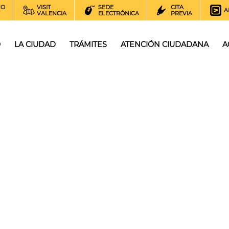
NO
VISIT
SEDE
CITA
A
VALENCIA
ELECTRÓNICA
PREVIA
O
LA CIUDAD
TRÁMITES
ATENCIÓN CIUDADANA
A