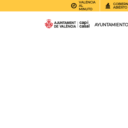
VALENCIA
GOBIER
AL
ABIERTO
MINUTO
AYUNTAMIENT