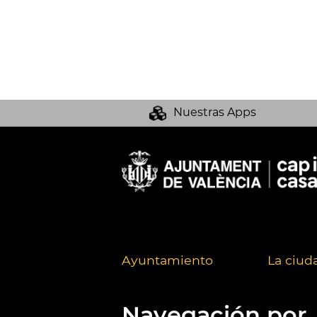
Nuestras Apps
Ayuntamiento
La ciud
Navegación por..