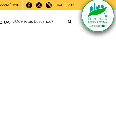
PPVALÈNCIA
VAL
CAS
CTUALIDAD