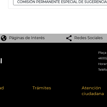
COMISIÓN PERMANENTE ESPECIAL DE SUGERENCIA
Páginas de Interés
Redes Sociales
Plaça
46002
Horari
Teléf
ad
Trámites
Atención
ciudadana
.