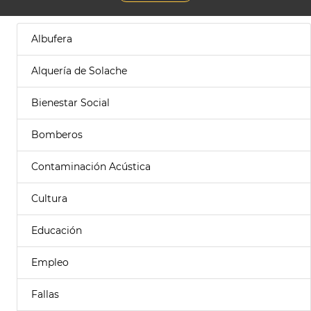
Albufera
Alquería de Solache
Bienestar Social
Bomberos
Contaminación Acústica
Cultura
Educación
Empleo
Fallas