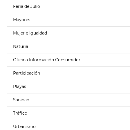
Feria de Julio
Mayores
Mujer e Igualdad
Naturia
Oficina Información Consumidor
Participación
Playas
Sanidad
Tráfico
Urbanismo