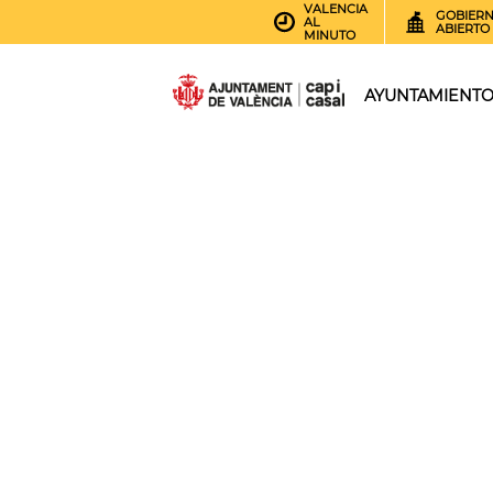
VALENCIA
GOBIER
AL
ABIERTO
MINUTO
AYUNTAMIENT