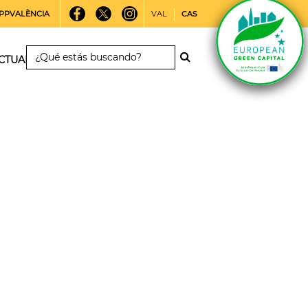
PPVALÈNCIA
VAL
CAS
CTUALIDAD