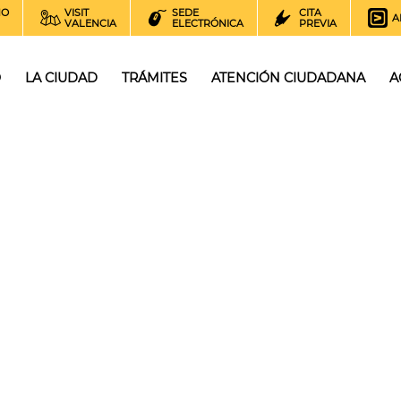
NO
VISIT
SEDE
CITA
A
VALENCIA
ELECTRÓNICA
PREVIA
O
LA CIUDAD
TRÁMITES
ATENCIÓN CIUDADANA
A