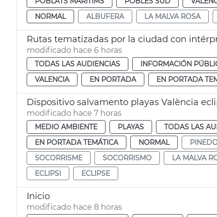
POBLATS MARITIMS
POBLES SUD
VALENC
NORMAL
ALBUFERA
LA MALVA ROSA
Rutas tematizadas por la ciudad con intérp
modificado hace 6 horas
TODAS LAS AUDIENCIAS
INFORMACIÓN PÚBLI
VALENCIA
EN PORTADA
EN PORTADA TE
Dispositivo salvamento playas València ecl
modificado hace 7 horas
MEDIO AMBIENTE
PLAYAS
TODAS LAS AU
EN PORTADA TEMÁTICA
NORMAL
PINED
SOCORRISME
SOCORRISMO
LA MALVA R
ECLIPSI
ECLIPSE
Inicio
modificado hace 8 horas