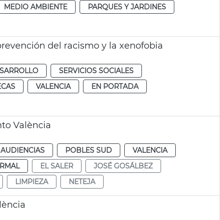
MEDIO AMBIENTE
PARQUES Y JARDINES
prevención del racismo y la xenofobia
ESARROLLO
SERVICIOS SOCIALES
ECAS
VALENCIA
EN PORTADA
to València
 AUDIENCIAS
POBLES SUD
VALENCIA
RMAL
EL SALER
JOSÉ GOSÁLBEZ
LIMPIEZA
NETEJA
lència