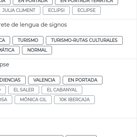
IA
EN PORTADA
EN PORTADA TEMÁTICA
JULIA CLIMENT
ECLIPSI
ECLIPSE
rete de lengua de signos
CA
TURISMO
TURISMO-RUTAS CULTURALES
MÁTICA
NORMAL
ipse
DIENCIAS
VALENCIA
EN PORTADA
O
EL SALER
EL CABANYAL
OSA
MÓNICA GIL
10K IBERCAJA