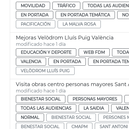
MOVILIDAD
TRÁFICO
TODAS LAS AUDIEN
EN PORTADA
EN PORTADA TEMÁTICA
NO
PACIFICACIÓN
LA MALVA ROSA
Mejoras Velòdrom Lluís Puig València
modificado hace 1 día
EDUCACIÓN Y DEPORTE
WEB FDM
TODA
VALENCIA
EN PORTADA
EN PORTADA TE
VELÒDROM LLUÍS PUIG
Visita obras centro personas mayores Sant 
modificado hace 1 día
BIENESTAR SOCIAL
PERSONAS MAYORES
TODAS LAS AUDIENCIAS
LA SAIDIA
VALEN
NORMAL
BIENESTAR SOCIAL
PERSONES 
BENESTAR SOCIAL
CMAPM
SANT ANTONI