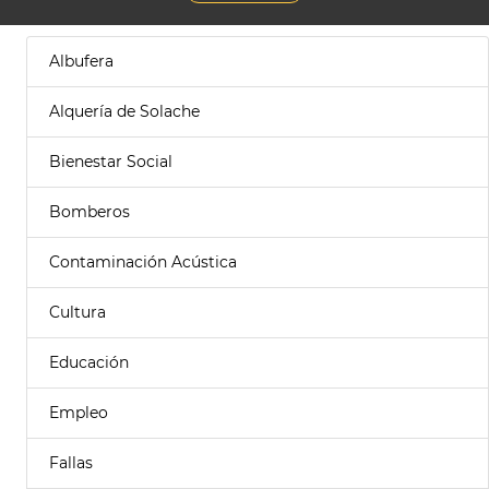
Albufera
Alquería de Solache
Bienestar Social
Bomberos
Contaminación Acústica
Cultura
Educación
Empleo
Fallas