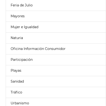
Feria de Julio
Mayores
Mujer e Igualdad
Naturia
Oficina Información Consumidor
Participación
Playas
Sanidad
Tráfico
Urbanismo