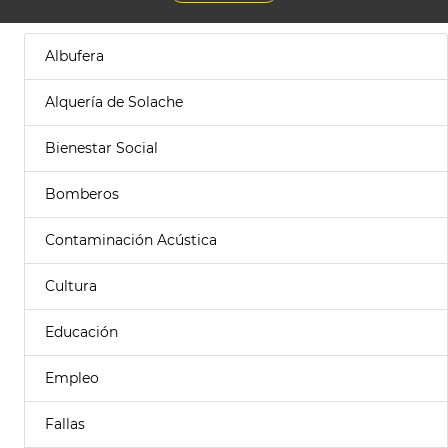
Albufera
Alquería de Solache
Bienestar Social
Bomberos
Contaminación Acústica
Cultura
Educación
Empleo
Fallas