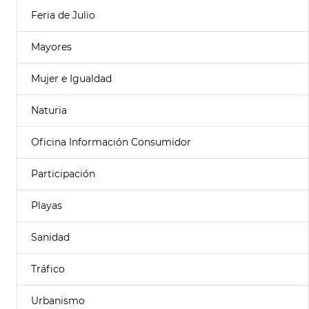
Feria de Julio
Mayores
Mujer e Igualdad
Naturia
Oficina Información Consumidor
Participación
Playas
Sanidad
Tráfico
Urbanismo