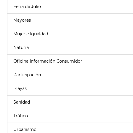
Feria de Julio
Mayores
Mujer e Igualdad
Naturia
Oficina Información Consumidor
Participación
Playas
Sanidad
Tráfico
Urbanismo