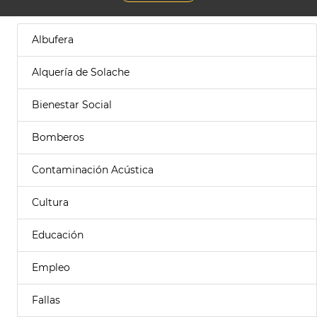
Albufera
Alquería de Solache
Bienestar Social
Bomberos
Contaminación Acústica
Cultura
Educación
Empleo
Fallas