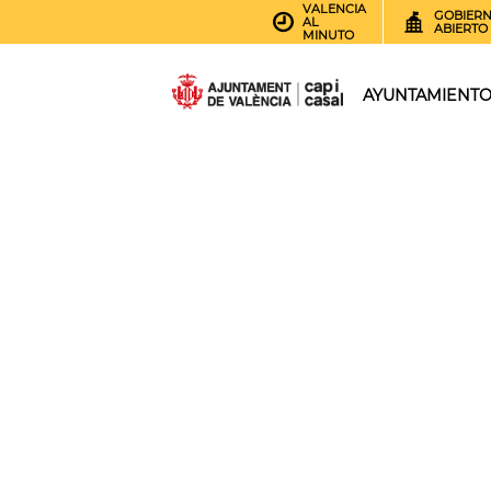
VALENCIA
GOBIER
AL
ABIERTO
MINUTO
AYUNTAMIENT