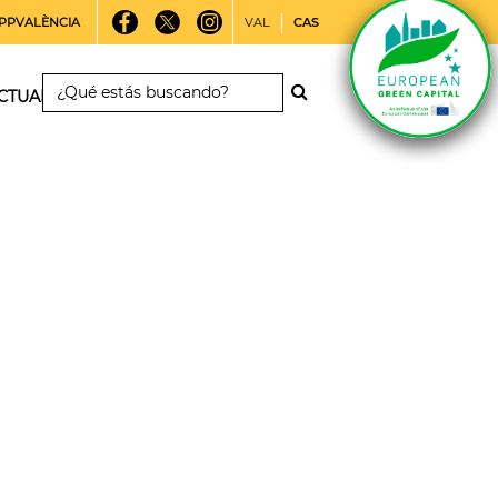
PPVALÈNCIA
VAL
CAS
CTUALIDAD