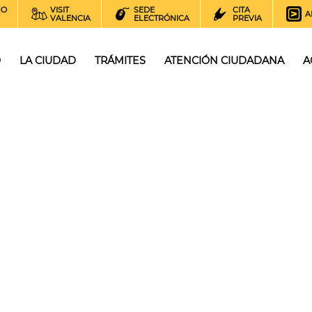
NO
VISIT
SEDE
CITA
A
VALENCIA
ELECTRÓNICA
PREVIA
O
LA CIUDAD
TRÁMITES
ATENCIÓN CIUDADANA
A