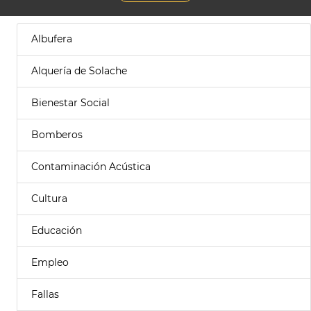
Albufera
Alquería de Solache
Bienestar Social
Bomberos
Contaminación Acústica
Cultura
Educación
Empleo
Fallas