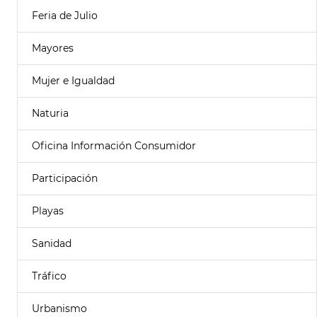
Feria de Julio
Mayores
Mujer e Igualdad
Naturia
Oficina Información Consumidor
Participación
Playas
Sanidad
Tráfico
Urbanismo