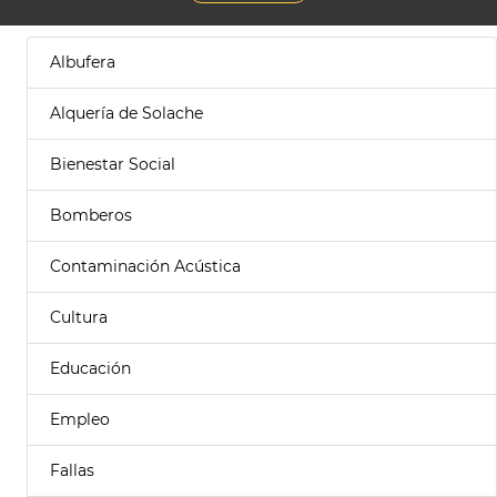
Albufera
Alquería de Solache
Bienestar Social
Bomberos
Contaminación Acústica
Cultura
Educación
Empleo
Fallas