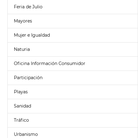
Feria de Julio
Mayores
Mujer e Igualdad
Naturia
Oficina Información Consumidor
Participación
Playas
Sanidad
Tráfico
Urbanismo