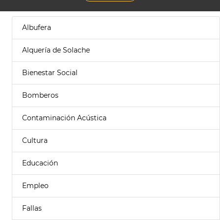
Albufera
Alquería de Solache
Bienestar Social
Bomberos
Contaminación Acústica
Cultura
Educación
Empleo
Fallas