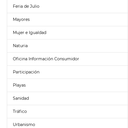
Feria de Julio
Mayores
Mujer e Igualdad
Naturia
Oficina Información Consumidor
Participación
Playas
Sanidad
Tráfico
Urbanismo