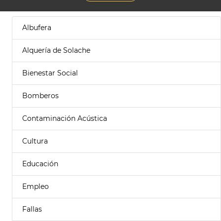
Albufera
Alquería de Solache
Bienestar Social
Bomberos
Contaminación Acústica
Cultura
Educación
Empleo
Fallas