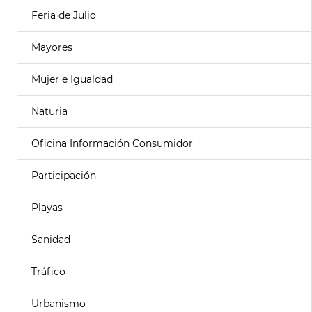
Feria de Julio
Mayores
Mujer e Igualdad
Naturia
Oficina Información Consumidor
Participación
Playas
Sanidad
Tráfico
Urbanismo