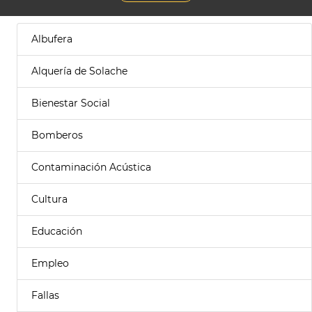
Albufera
Alquería de Solache
Bienestar Social
Bomberos
Contaminación Acústica
Cultura
Educación
Empleo
Fallas