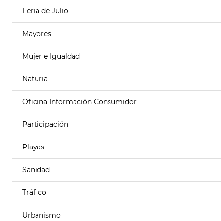
Feria de Julio
Mayores
Mujer e Igualdad
Naturia
Oficina Información Consumidor
Participación
Playas
Sanidad
Tráfico
Urbanismo