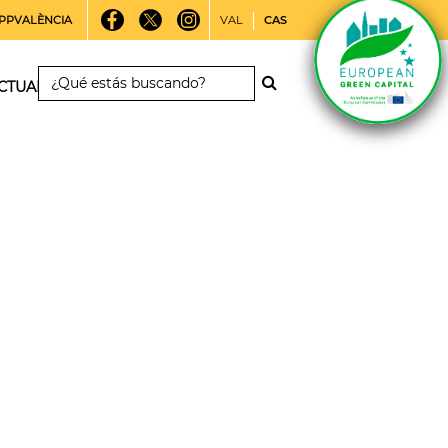
PPVALÈNCIA
VAL
CAS
CTUALIDAD