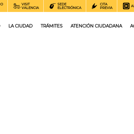
NO
VISIT
SEDE
CITA
A
VALENCIA
ELECTRÓNICA
PREVIA
O
LA CIUDAD
TRÁMITES
ATENCIÓN CIUDADANA
A