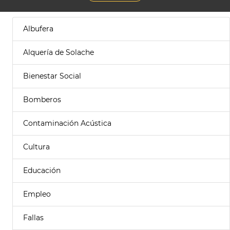
Albufera
Alquería de Solache
Bienestar Social
Bomberos
Contaminación Acústica
Cultura
Educación
Empleo
Fallas