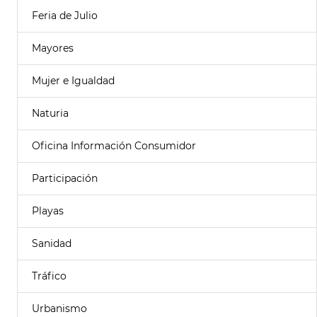
Feria de Julio
Mayores
Mujer e Igualdad
Naturia
Oficina Información Consumidor
Participación
Playas
Sanidad
Tráfico
Urbanismo