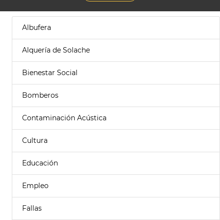
Albufera
Alquería de Solache
Bienestar Social
Bomberos
Contaminación Acústica
Cultura
Educación
Empleo
Fallas