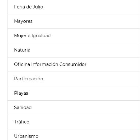
Feria de Julio
Mayores
Mujer e Igualdad
Naturia
Oficina Información Consumidor
Participación
Playas
Sanidad
Tráfico
Urbanismo