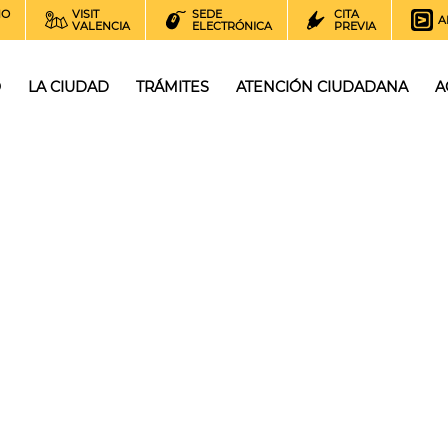
NO
VISIT
SEDE
CITA
A
VALENCIA
ELECTRÓNICA
PREVIA
O
LA CIUDAD
TRÁMITES
ATENCIÓN CIUDADANA
A