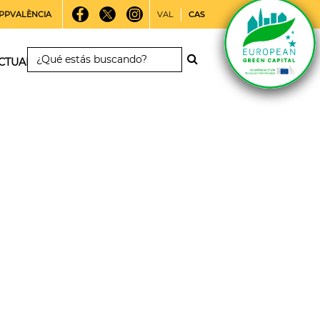
PPVALÈNCIA
VAL
CAS
CTUALIDAD