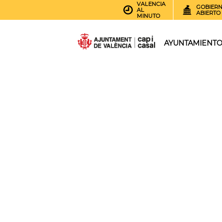
VALENCIA
GOBIER
AL
ABIERTO
MINUTO
AYUNTAMIENT