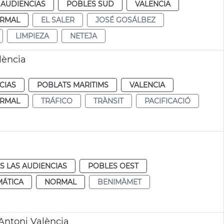
 AUDIENCIAS
POBLES SUD
VALENCIA
RMAL
EL SALER
JOSÉ GOSÁLBEZ
LIMPIEZA
NETEJA
lència
CIAS
POBLATS MARITIMS
VALENCIA
RMAL
TRÁFICO
TRÀNSIT
PACIFICACIÓ
S LAS AUDIENCIAS
POBLES OEST
MÁTICA
NORMAL
BENIMÀMET
Antoni València