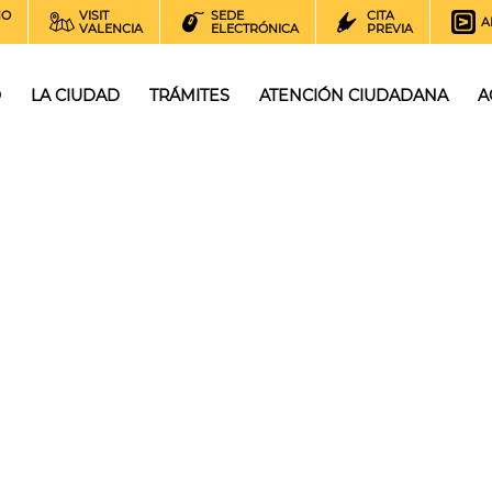
NO
VISIT
SEDE
CITA
A
VALENCIA
ELECTRÓNICA
PREVIA
O
LA CIUDAD
TRÁMITES
ATENCIÓN CIUDADANA
A