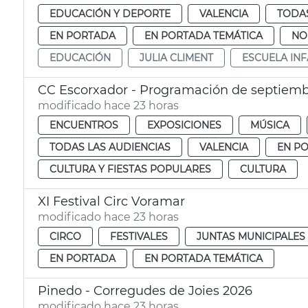
EDUCACIÓN Y DEPORTE
VALENCIA
TODAS
EN PORTADA
EN PORTADA TEMÁTICA
NO
EDUCACIÓN
JULIA CLIMENT
ESCUELA INF
CC Escorxador - Programación de septiem
modificado hace 23 horas
ENCUENTROS
EXPOSICIONES
MÚSICA
TODAS LAS AUDIENCIAS
VALENCIA
EN P
CULTURA Y FIESTAS POPULARES
CULTURA
XI Festival Circ Voramar
modificado hace 23 horas
CIRCO
FESTIVALES
JUNTAS MUNICIPALES
EN PORTADA
EN PORTADA TEMÁTICA
Pinedo - Corregudes de Joies 2026
modificado hace 23 horas