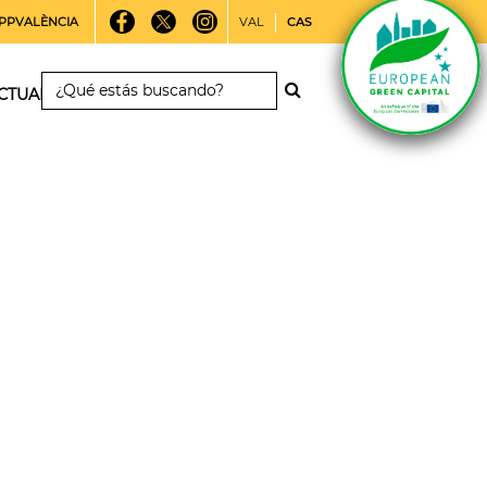
PPVALÈNCIA
VAL
CAS
CTUALIDAD