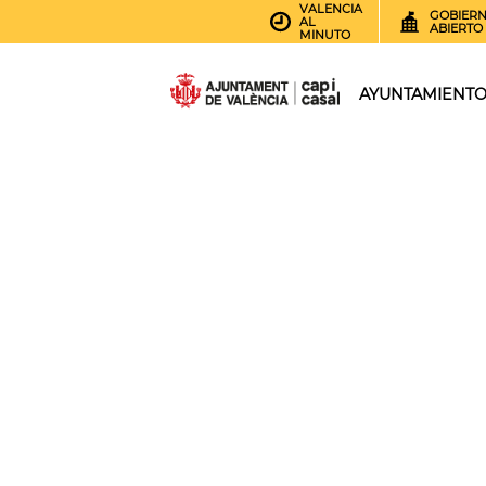
VALENCIA
GOBIER
AL
ABIERTO
MINUTO
AYUNTAMIENT