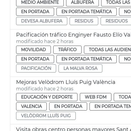
MEDIO AMBIENTE
ALBUFERA
TODAS LAS
EN PORTADA
EN PORTADA TEMÁTICA
NO
DEVESA ALBUFERA
RESIDUS
RESIDUOS
Pacificación tráfico Enginyer Fausto Elío Va
modificado hace 2 horas
MOVILIDAD
TRÁFICO
TODAS LAS AUDIEN
EN PORTADA
EN PORTADA TEMÁTICA
NO
PACIFICACIÓN
LA MALVA ROSA
Mejoras Velòdrom Lluís Puig València
modificado hace 2 horas
EDUCACIÓN Y DEPORTE
WEB FDM
TODA
VALENCIA
EN PORTADA
EN PORTADA TE
VELÒDROM LLUÍS PUIG
Visita obras centro personas mayores Sant 