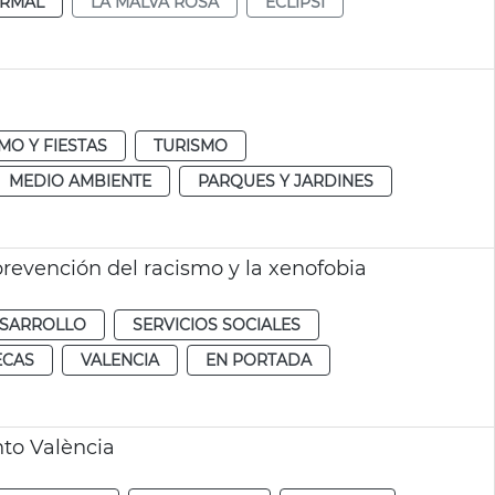
RMAL
LA MALVA ROSA
ECLIPSI
MO Y FIESTAS
TURISMO
MEDIO AMBIENTE
PARQUES Y JARDINES
prevención del racismo y la xenofobia
ESARROLLO
SERVICIOS SOCIALES
ECAS
VALENCIA
EN PORTADA
to València