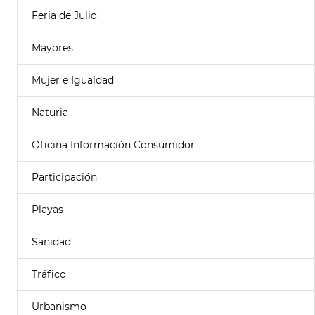
Feria de Julio
Mayores
Mujer e Igualdad
Naturia
Oficina Información Consumidor
Participación
Playas
Sanidad
Tráfico
Urbanismo