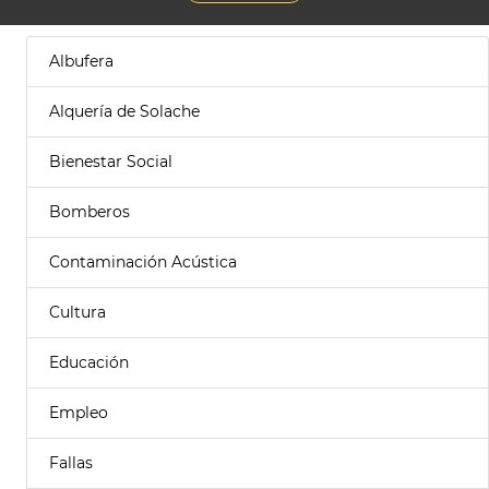
Albufera
Alquería de Solache
Bienestar Social
Bomberos
Contaminación Acústica
Cultura
Educación
Empleo
Fallas