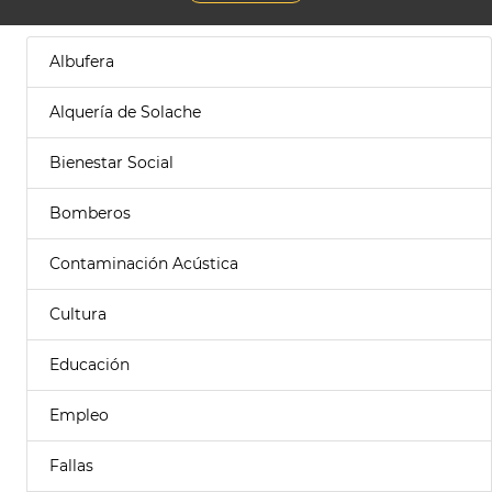
Albufera
Alquería de Solache
Bienestar Social
Bomberos
Contaminación Acústica
Cultura
Educación
Empleo
Fallas