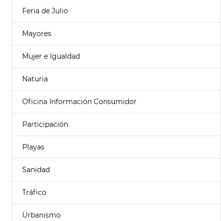
Feria de Julio
Mayores
Mujer e Igualdad
Naturia
Oficina Información Consumidor
Participación
Playas
Sanidad
Tráfico
Urbanismo