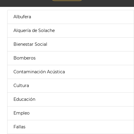
Albufera
Alquería de Solache
Bienestar Social
Bomberos
Contaminación Acústica
Cultura
Educación
Empleo
Fallas