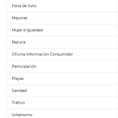
Feria de Julio
Mayores
Mujer e Igualdad
Naturia
Oficina Información Consumidor
Participación
Playas
Sanidad
Tráfico
Urbanismo