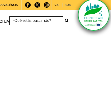
PPVALÈNCIA
VAL
CAS
CTUALIDAD