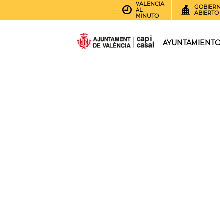
VALENCIA
GOBIER
AL
ABIERTO
MINUTO
AYUNTAMIENT