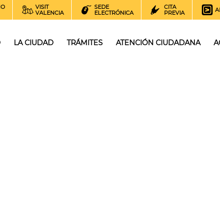
NO
VISIT
SEDE
CITA
A
VALENCIA
ELECTRÓNICA
PREVIA
O
LA CIUDAD
TRÁMITES
ATENCIÓN CIUDADANA
A