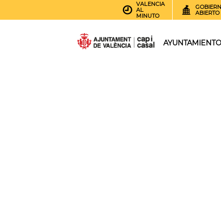
VALENCIA
GOBIER
AL
ABIERTO
MINUTO
AYUNTAMIENT