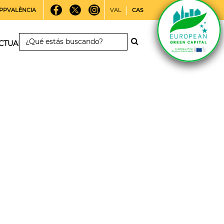
PPVALÈNCIA
VAL
CAS
CTUALIDAD