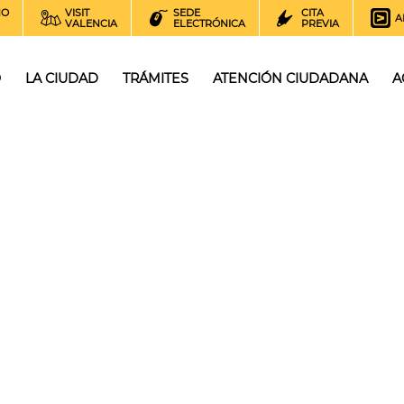
NO
VISIT
SEDE
CITA
A
VALENCIA
ELECTRÓNICA
PREVIA
O
LA CIUDAD
TRÁMITES
ATENCIÓN CIUDADANA
A