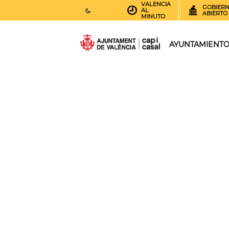
VALENCIA
GOBIER
AL
ABIERTO
MINUTO
26
AEMET.GRADOS
AYUNTAMIENT