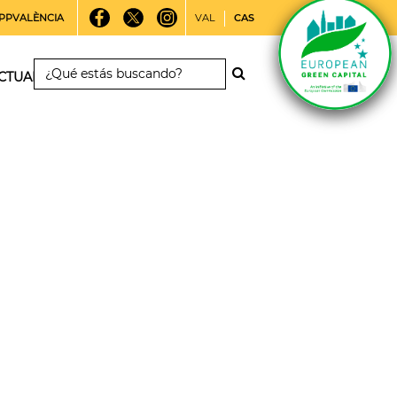
PPVALÈNCIA
VAL
CAS
CTUALIDAD