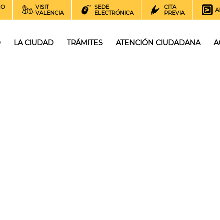
NO
VISIT
SEDE
CITA
A
VALENCIA
ELECTRÓNICA
PREVIA
O
LA CIUDAD
TRÁMITES
ATENCIÓN CIUDADANA
A