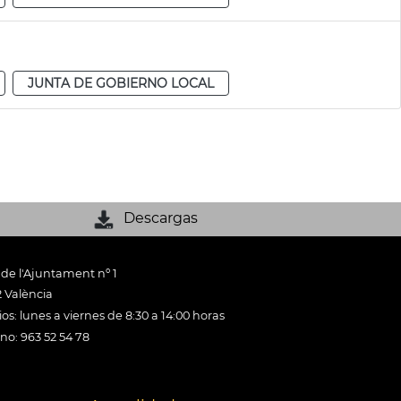
JUNTA DE GOBIERNO LOCAL
Descargas
 de l'Ajuntament nº 1
 València
os: lunes a viernes de 8:30 a 14:00 horas
ono: 963 52 54 78