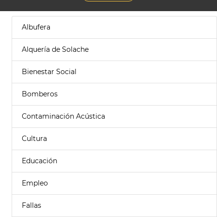
Albufera
Alquería de Solache
Bienestar Social
Bomberos
Contaminación Acústica
Cultura
Educación
Empleo
Fallas