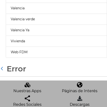
Valencia
Valencia verde
Valencia Ya
Vivienda
Web FDM
Error
Atrás
Nuestras Apps
Páginas de Interés
Redes Sociales
Descargas