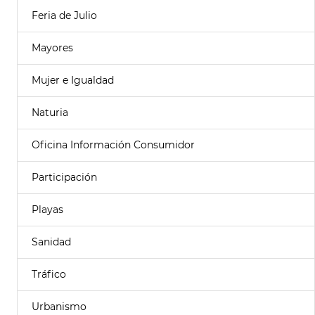
Feria de Julio
Mayores
Mujer e Igualdad
Naturia
Oficina Información Consumidor
Participación
Playas
Sanidad
Tráfico
Urbanismo