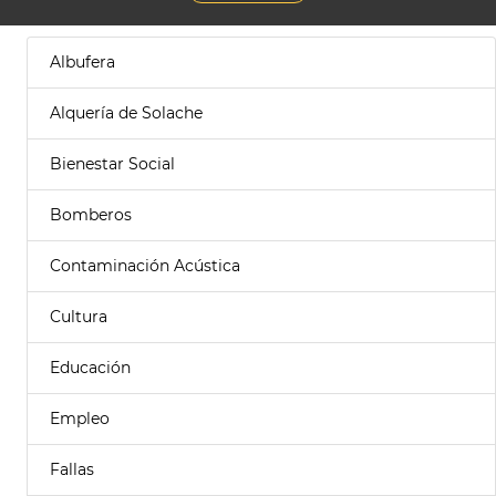
Albufera
Alquería de Solache
Bienestar Social
Bomberos
Contaminación Acústica
Cultura
Educación
Empleo
Fallas