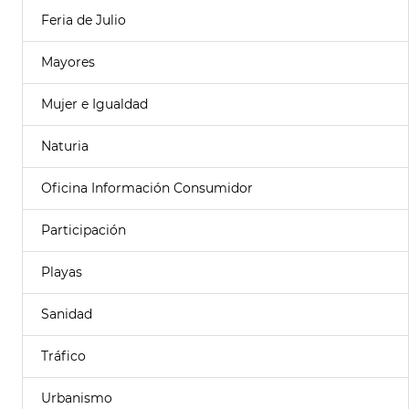
Feria de Julio
Mayores
Mujer e Igualdad
Naturia
Oficina Información Consumidor
Participación
Playas
Sanidad
Tráfico
Urbanismo