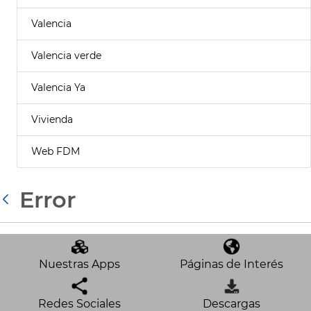
Valencia
Valencia verde
Valencia Ya
Vivienda
Web FDM
Error
Atrás
Nuestras Apps
Páginas de Interés
Redes Sociales
Descargas