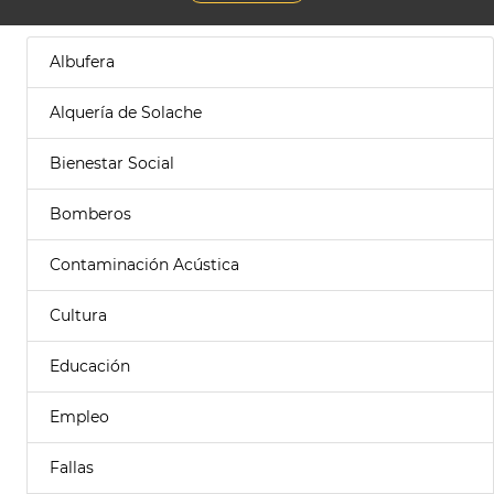
Albufera
Alquería de Solache
Bienestar Social
Bomberos
Contaminación Acústica
Cultura
Educación
Empleo
Fallas