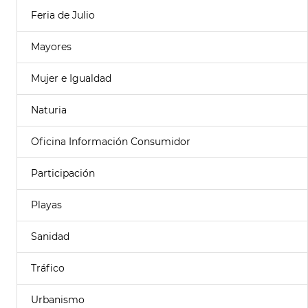
Feria de Julio
Mayores
Mujer e Igualdad
Naturia
Oficina Información Consumidor
Participación
Playas
Sanidad
Tráfico
Urbanismo